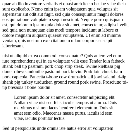
quae ab illo inventore veritatis et quasi arch itecto beatae vitae dicta
sunt explicabo. Nemo enim ipsam voluptatem quia voluptas sit
aspernatur aut odit aut fugit, sed quia consequuntur magni dolores
eos qui ratione voluptatem sequi nesciunt. Neque porro quisquam
est, qui dolorem ipsum quia dolor sit amet, consectetur, adipisci velit,
sed quia non numquam eius modi tempora incidunt ut labore et
dolore magnam aliquam quaerat voluptatem. Ut enim ad minima
veniam, quis nostrum exercitationem ullam corporis suscipit
laboriosam,
nisi ut aliquid ex ea comm odi consequatur? Quis autem vel eum
iure reprehenderit qui in ea voluptate velit esse Tender loin fatback
shank ball tip pastrami pork chop strip steak. Swine kielbasa pig
doner ribeye andouille pastrami pork kevin. Pork loin chuck ham
pork capicola. Pancetta t-bone cow drumstick tail jowl salami tri-tip
shank pig turkey turducken ground round pork swine. Prosciutto tri-
tip bresaola t-bone boudin
Lorem ipsum dolor sit amet, consectetur adipiscing elit.
Nullam vitae nisi sed felis iaculis tempus ut a urna. Duis
ma ximus nisi non lacus hendrerit elementum. Duis sit
amet sem odio. Maecenas massa purus, iaculis id sem
vitae, iaculis porttitor lectus.
Sed ut perspiciatis unde omnis iste natus error sit voluptatem